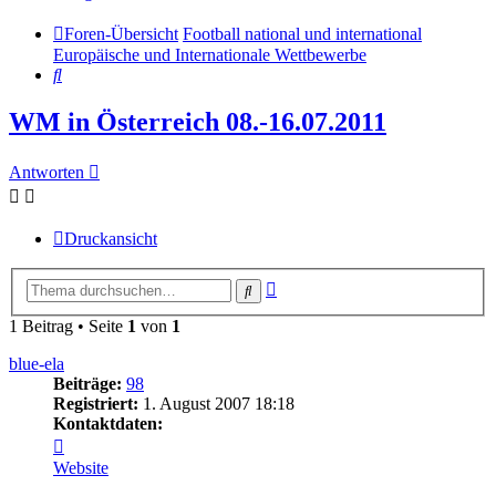
Foren-Übersicht
Football national und international
Europäische und Internationale Wettbewerbe
Suche
WM in Österreich 08.-16.07.2011
Antworten
Druckansicht
Erweiterte
Suche
Suche
1 Beitrag • Seite
1
von
1
blue-ela
Beiträge:
98
Registriert:
1. August 2007 18:18
Kontaktdaten:
Kontaktdaten
von
Website
blue-