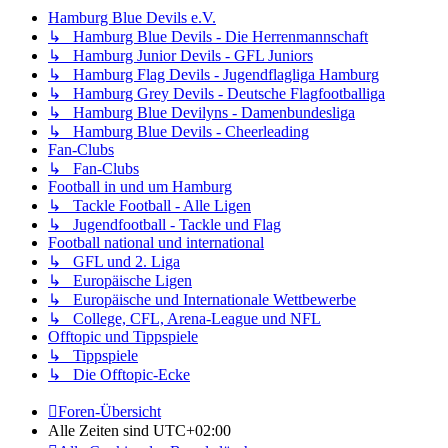
Hamburg Blue Devils e.V.
↳ Hamburg Blue Devils - Die Herrenmannschaft
↳ Hamburg Junior Devils - GFL Juniors
↳ Hamburg Flag Devils - Jugendflagliga Hamburg
↳ Hamburg Grey Devils - Deutsche Flagfootballiga
↳ Hamburg Blue Devilyns - Damenbundesliga
↳ Hamburg Blue Devils - Cheerleading
Fan-Clubs
↳ Fan-Clubs
Football in und um Hamburg
↳ Tackle Football - Alle Ligen
↳ Jugendfootball - Tackle und Flag
Football national und international
↳ GFL und 2. Liga
↳ Europäische Ligen
↳ Europäische und Internationale Wettbewerbe
↳ College, CFL, Arena-League und NFL
Offtopic und Tippspiele
↳ Tippspiele
↳ Die Offtopic-Ecke
Foren-Übersicht
Alle Zeiten sind
UTC+02:00