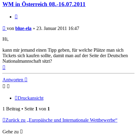
ela
WM in Österreich 08.-16.07.2011
Zitat
Beitrag
von
blue-ela
»
23. Januar 2011 16:47
Hi,
kann mir jemand einen Tipp geben, für welche Plätze man sich
Tickets sich kaufen sollte, damit man auf der Seite der Deutschen
Nationalmannschaft sitzt?
Nach
oben
Antworten
Druckansicht
1 Beitrag • Seite
1
von
1
Zurück zu „Europäische und Internationale Wettbewerbe“
Gehe zu