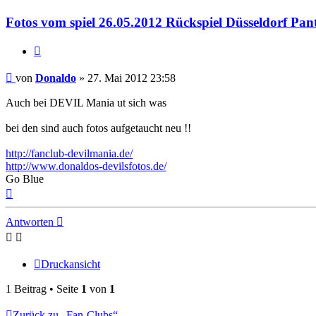
Donaldo
Fotos vom spiel 26.05.2012 Rückspiel Düsseldorf Pan
Zitat
Beitrag
von
Donaldo
»
27. Mai 2012 23:58
Auch bei DEVIL Mania ut sich was
bei den sind auch fotos aufgetaucht neu !!
http://fanclub-devilmania.de/
http://www.donaldos-devilsfotos.de/
Go Blue
Nach
oben
Antworten
Druckansicht
1 Beitrag • Seite
1
von
1
Zurück zu „Fan-Clubs“