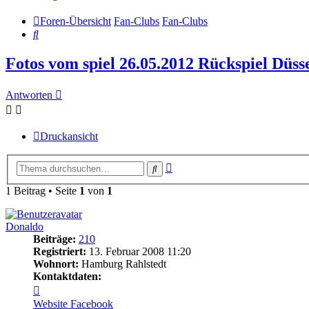
Foren-Übersicht
Fan-Clubs
Fan-Clubs
Suche
Fotos vom spiel 26.05.2012 Rückspiel Düss
Antworten
Druckansicht
Erweiterte
Suche
Suche
1 Beitrag • Seite
1
von
1
Donaldo
Beiträge:
210
Registriert:
13. Februar 2008 11:20
Wohnort:
Hamburg Rahlstedt
Kontaktdaten:
Kontaktdaten
von
Website
Facebook