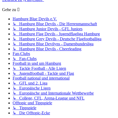
Gehe zu
Hamburg Blue Devils e.V.
↳ Hamburg Blue Devils - Die Herrenmannschaft
↳ Hamburg Junior Devils - GFL Juniors
↳ Hamburg Flag Devils - Jugendflagliga Hamburg
↳ Hamburg Grey Devils - Deutsche Flagfootballiga
↳ Hamburg Blue Devilyns - Damenbundesliga
↳ Hamburg Blue Devils - Cheerleading
Fan-Clubs
↳ Fan-Clubs
Football in und um Hamburg
↳ Tackle Football - Alle Ligen
↳ Jugendfootball - Tackle und Flag
Football national und international
↳ GFL und 2. Liga
↳ Europäische Ligen
↳ Europäische und Internationale Wettbewerbe
↳ College, CFL, Arena-League und NFL
Offtopic und Tippspiele
↳ Tippspiele
↳ Die Offtopic-Ecke