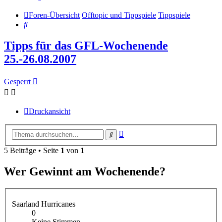
Foren-Übersicht
Offtopic und Tippspiele
Tippspiele
Suche
Tipps für das GFL-Wochenende
25.-26.08.2007
Gesperrt
Druckansicht
Erweiterte
Suche
Suche
5 Beiträge • Seite
1
von
1
Wer Gewinnt am Wochenende?
Saarland Hurricanes
0
Keine Stimmen