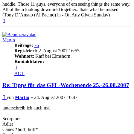
huddle. Those 11 guys, everyone of em seeing things the same way.
All of them looking downfield together...thats what he missed.
(Tony D’Amato (Al Pacino) in - On Any Given Sunday)
Nach
oben
Martin
Beiträge:
76
Registriert:
2. August 2007 16:55
Wohnort:
Kaff bei Elmshorn
Kontaktdaten:
Kontaktdaten
von
AOL
Martin
Re: Tipps für das GFL-Wochenende 25.-26.08.2007
Beitrag
von
Martin
»
24. August 2007 10:47
unterschreib ich auch mal
Scorpions
Adler
Canes *hoff, hoff*