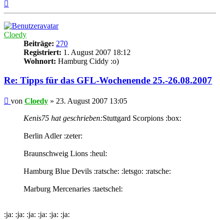
Nach
oben
Cloedy
Beiträge:
270
Registriert:
1. August 2007 18:12
Wohnort:
Hamburg Ciddy :o)
Re: Tipps für das GFL-Wochenende 25.-26.08.2007
Beitrag
von
Cloedy
»
23. August 2007 13:05
Kenis75 hat geschrieben:
Stuttgard Scorpions :box:
Berlin Adler :zeter:
Braunschweig Lions :heul:
Hamburg Blue Devils :ratsche: :letsgo: :ratsche:
Marburg Mercenaries :taetschel:
:ja: :ja: :ja: :ja: :ja: :ja: