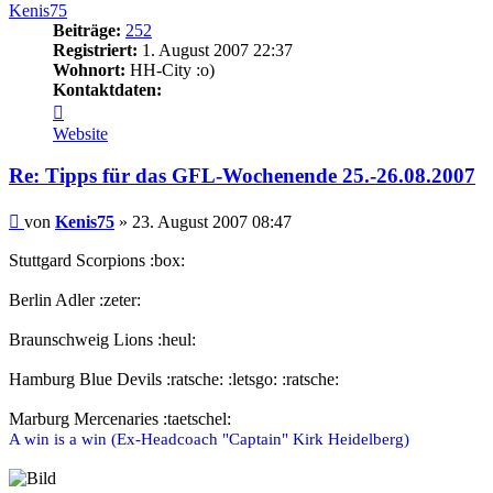
Kenis75
Beiträge:
252
Registriert:
1. August 2007 22:37
Wohnort:
HH-City :o)
Kontaktdaten:
Kontaktdaten
von
Website
Kenis75
Re: Tipps für das GFL-Wochenende 25.-26.08.2007
Beitrag
von
Kenis75
»
23. August 2007 08:47
Stuttgard Scorpions :box:
Berlin Adler :zeter:
Braunschweig Lions :heul:
Hamburg Blue Devils :ratsche: :letsgo: :ratsche:
Marburg Mercenaries :taetschel:
A win is a win (Ex-Headcoach "Captain" Kirk Heidelberg)