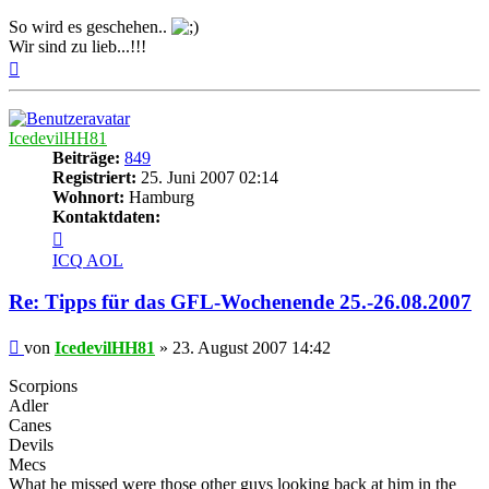
So wird es geschehen..
Wir sind zu lieb...!!!
Nach
oben
IcedevilHH81
Beiträge:
849
Registriert:
25. Juni 2007 02:14
Wohnort:
Hamburg
Kontaktdaten:
Kontaktdaten
von
ICQ
AOL
IcedevilHH81
Re: Tipps für das GFL-Wochenende 25.-26.08.2007
Beitrag
von
IcedevilHH81
»
23. August 2007 14:42
Scorpions
Adler
Canes
Devils
Mecs
What he missed were those other guys looking back at him in the