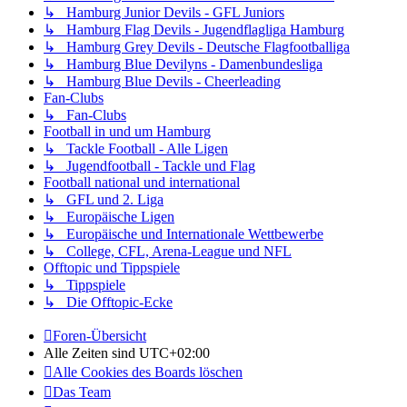
↳ Hamburg Junior Devils - GFL Juniors
↳ Hamburg Flag Devils - Jugendflagliga Hamburg
↳ Hamburg Grey Devils - Deutsche Flagfootballiga
↳ Hamburg Blue Devilyns - Damenbundesliga
↳ Hamburg Blue Devils - Cheerleading
Fan-Clubs
↳ Fan-Clubs
Football in und um Hamburg
↳ Tackle Football - Alle Ligen
↳ Jugendfootball - Tackle und Flag
Football national und international
↳ GFL und 2. Liga
↳ Europäische Ligen
↳ Europäische und Internationale Wettbewerbe
↳ College, CFL, Arena-League und NFL
Offtopic und Tippspiele
↳ Tippspiele
↳ Die Offtopic-Ecke
Foren-Übersicht
Alle Zeiten sind
UTC+02:00
Alle Cookies des Boards löschen
Das Team