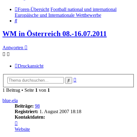
Foren-Übersicht
Football national und international
Europäische und Internationale Wettbewerbe
Suche
WM in Österreich 08.-16.07.2011
Antworten
Druckansicht
Erweiterte
Suche
Suche
1 Beitrag • Seite
1
von
1
blue-ela
Beiträge:
98
Registriert:
1. August 2007 18:18
Kontaktdaten:
Kontaktdaten
von
Website
blue-