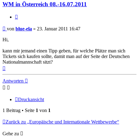
ela
WM in Österreich 08.-16.07.2011
Zitat
Beitrag
von
blue-ela
»
23. Januar 2011 16:47
Hi,
kann mir jemand einen Tipp geben, für welche Plätze man sich
Tickets sich kaufen sollte, damit man auf der Seite der Deutschen
Nationalmannschaft sitzt?
Nach
oben
Antworten
Druckansicht
1 Beitrag • Seite
1
von
1
Zurück zu „Europäische und Internationale Wettbewerbe“
Gehe zu