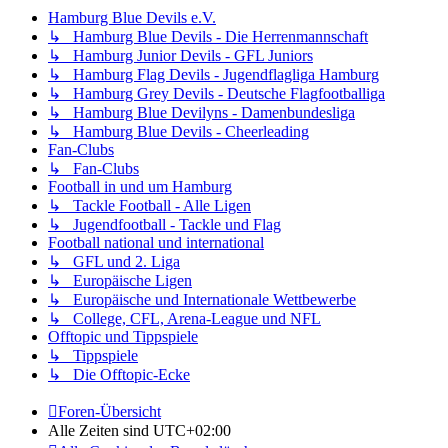
Hamburg Blue Devils e.V.
↳ Hamburg Blue Devils - Die Herrenmannschaft
↳ Hamburg Junior Devils - GFL Juniors
↳ Hamburg Flag Devils - Jugendflagliga Hamburg
↳ Hamburg Grey Devils - Deutsche Flagfootballiga
↳ Hamburg Blue Devilyns - Damenbundesliga
↳ Hamburg Blue Devils - Cheerleading
Fan-Clubs
↳ Fan-Clubs
Football in und um Hamburg
↳ Tackle Football - Alle Ligen
↳ Jugendfootball - Tackle und Flag
Football national und international
↳ GFL und 2. Liga
↳ Europäische Ligen
↳ Europäische und Internationale Wettbewerbe
↳ College, CFL, Arena-League und NFL
Offtopic und Tippspiele
↳ Tippspiele
↳ Die Offtopic-Ecke
Foren-Übersicht
Alle Zeiten sind
UTC+02:00