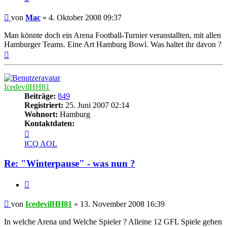
Beitrag
von
Mac
»
4. Oktober 2008 09:37
Man könnte doch ein Arena Football-Turnier veranstallten, mit allen
Hamburger Teams. Eine Art Hamburg Bowl. Was haltet ihr davon ?
Nach
oben
IcedevilHH81
Beiträge:
849
Registriert:
25. Juni 2007 02:14
Wohnort:
Hamburg
Kontaktdaten:
Kontaktdaten
von
ICQ
AOL
IcedevilHH81
Re: "Winterpause" - was nun ?
Zitat
Beitrag
von
IcedevilHH81
»
13. November 2008 16:39
In welche Arena und Welche Spieler ? Alleine 12 GFL Spiele gehen