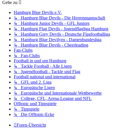
Gehe zu
Hamburg Blue Devils e.V.
↳ Hamburg Blue Devils - Die Herrenmannschaft
↳ Hamburg Junior Devils - GFL Juniors
↳ Hamburg Flag Devils - Jugendflagliga Hamburg
↳ Hamburg Grey Devils - Deutsche Flagfootballiga
↳ Hamburg Blue Devilyns - Damenbundesliga
↳ Hamburg Blue Devils - Cheerleading
Fan-Clubs
↳ Fan-Clubs
Football in und um Hamburg
↳ Tackle Football - Alle Ligen
↳ Jugendfootball - Tackle und Flag
Football national und international
↳ GFL und 2. Liga
↳ Europäische Ligen
↳ Europäische und Internationale Wettbewerbe
↳ College, CFL, Arena-League und NFL
Offtopic und Tippspiele
↳ Tippspiele
↳ Die Offtopic-Ecke
Foren-Übersicht