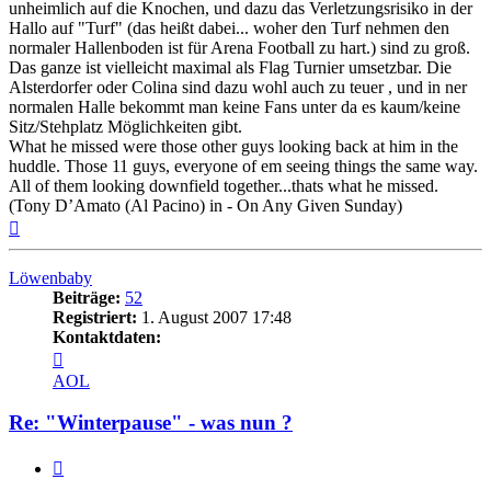
unheimlich auf die Knochen, und dazu das Verletzungsrisiko in der
Hallo auf "Turf" (das heißt dabei... woher den Turf nehmen den
normaler Hallenboden ist für Arena Football zu hart.) sind zu groß.
Das ganze ist vielleicht maximal als Flag Turnier umsetzbar. Die
Alsterdorfer oder Colina sind dazu wohl auch zu teuer , und in ner
normalen Halle bekommt man keine Fans unter da es kaum/keine
Sitz/Stehplatz Möglichkeiten gibt.
What he missed were those other guys looking back at him in the
huddle. Those 11 guys, everyone of em seeing things the same way.
All of them looking downfield together...thats what he missed.
(Tony D’Amato (Al Pacino) in - On Any Given Sunday)
Nach
oben
Löwenbaby
Beiträge:
52
Registriert:
1. August 2007 17:48
Kontaktdaten:
Kontaktdaten
von
AOL
Löwenbaby
Re: "Winterpause" - was nun ?
Zitat