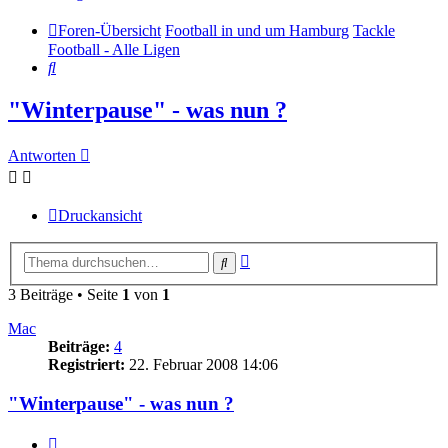
Foren-Übersicht
Football in und um Hamburg
Tackle
Football - Alle Ligen
Suche
"Winterpause" - was nun ?
Antworten
Druckansicht
Erweiterte
Suche
Suche
3 Beiträge • Seite
1
von
1
Mac
Beiträge:
4
Registriert:
22. Februar 2008 14:06
"Winterpause" - was nun ?
Zitat