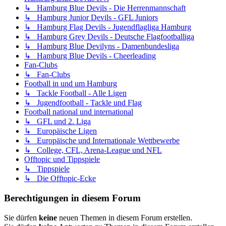
↳ Hamburg Blue Devils - Die Herrenmannschaft
↳ Hamburg Junior Devils - GFL Juniors
↳ Hamburg Flag Devils - Jugendflagliga Hamburg
↳ Hamburg Grey Devils - Deutsche Flagfootballiga
↳ Hamburg Blue Devilyns - Damenbundesliga
↳ Hamburg Blue Devils - Cheerleading
Fan-Clubs
↳ Fan-Clubs
Football in und um Hamburg
↳ Tackle Football - Alle Ligen
↳ Jugendfootball - Tackle und Flag
Football national und international
↳ GFL und 2. Liga
↳ Europäische Ligen
↳ Europäische und Internationale Wettbewerbe
↳ College, CFL, Arena-League und NFL
Offtopic und Tippspiele
↳ Tippspiele
↳ Die Offtopic-Ecke
Berechtigungen in diesem Forum
Sie dürfen
keine
neuen Themen in diesem Forum erstellen.