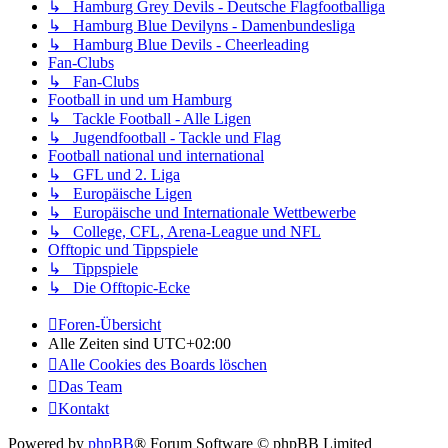
↳ Hamburg Grey Devils - Deutsche Flagfootballiga
↳ Hamburg Blue Devilyns - Damenbundesliga
↳ Hamburg Blue Devils - Cheerleading
Fan-Clubs
↳ Fan-Clubs
Football in und um Hamburg
↳ Tackle Football - Alle Ligen
↳ Jugendfootball - Tackle und Flag
Football national und international
↳ GFL und 2. Liga
↳ Europäische Ligen
↳ Europäische und Internationale Wettbewerbe
↳ College, CFL, Arena-League und NFL
Offtopic und Tippspiele
↳ Tippspiele
↳ Die Offtopic-Ecke
Foren-Übersicht
Alle Zeiten sind
UTC+02:00
Alle Cookies des Boards löschen
Das Team
Kontakt
Powered by
phpBB
® Forum Software © phpBB Limited