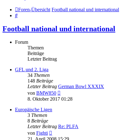
Foren-Übersicht
Football national und international
Suche
Football national und international
Forum
Themen
Beiträge
Letzter Beitrag
GFL und 2. Liga
34
Themen
148
Beiträge
Letzter Beitrag
German Bowl XXXIX
Neuester
von
BMW850
Beitrag
8. Oktober 2017 01:28
Europäische Ligen
3
Themen
8
Beiträge
Letzter Beitrag
Re: PLFA
Neuester
von
Fighti
Beitrag
21. April 2008 15:29