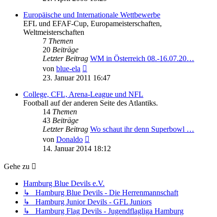
Europäische und Internationale Wettbewerbe
EFL und EFAF-Cup, Europameisterschaften,
Weltmeisterschaften
7
Themen
20
Beiträge
Letzter Beitrag
WM in Österreich 08.-16.07.20…
Neuester
von
blue-ela
Beitrag
23. Januar 2011 16:47
College, CFL, Arena-League und NFL
Football auf der anderen Seite des Atlantiks.
14
Themen
43
Beiträge
Letzter Beitrag
Wo schaut ihr denn Superbowl …
Neuester
von
Donaldo
Beitrag
14. Januar 2014 18:12
Gehe zu
Hamburg Blue Devils e.V.
↳ Hamburg Blue Devils - Die Herrenmannschaft
↳ Hamburg Junior Devils - GFL Juniors
↳ Hamburg Flag Devils - Jugendflagliga Hamburg