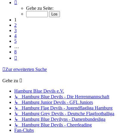
Seite
1
Gehe zu Seite:
von
8
1
2
3
4
5
…
8
Nächste
Zur erweiterten Suche
Gehe zu
Hamburg Blue Devils e.V.
↳ Hamburg Blue Devils - Die Herrenmannschaft
↳ Hamburg Junior Devils - GFL Juniors
↳ Hamburg Flag Devils - Jugendflagliga Hamburg
↳ Hamburg Grey Devils - Deutsche Flagfootballiga
↳ Hamburg Blue Devilyns - Damenbundesliga
↳ Hamburg Blue Devils - Cheerleading
Fan-Clubs