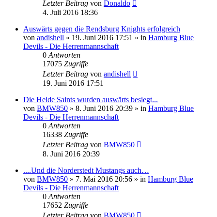
Letzter Beitrag
von
Donaldo
4. Juli 2016 18:36
Auswärts gegen die Rendsburg Knights erfolgreich
von
andishell
» 19. Juni 2016 17:51 » in
Hamburg Blue
Devils - Die Herrenmannschaft
0
Antworten
17075
Zugriffe
Letzter Beitrag
von
andishell
19. Juni 2016 17:51
Die Heide Saints wurden auswärts besiegt...
von
BMW850
» 8. Juni 2016 20:39 » in
Hamburg Blue
Devils - Die Herrenmannschaft
0
Antworten
16338
Zugriffe
Letzter Beitrag
von
BMW850
8. Juni 2016 20:39
....Und die Norderstedt Mustangs auch…
von
BMW850
» 7. Mai 2016 20:56 » in
Hamburg Blue
Devils - Die Herrenmannschaft
0
Antworten
17652
Zugriffe
Letzter Beitrag
von
BMW850