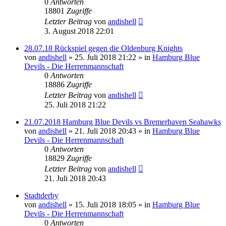
0
Antworten
18801
Zugriffe
Letzter Beitrag
von
andishell
3. August 2018 22:01
28.07.18 Rückspiel gegen die Oldenburg Knights
von
andishell
» 25. Juli 2018 21:22 » in
Hamburg Blue
Devils - Die Herrenmannschaft
0
Antworten
18886
Zugriffe
Letzter Beitrag
von
andishell
25. Juli 2018 21:22
21.07.2018 Hamburg Blue Devils vs Bremerhaven Seahawks
von
andishell
» 21. Juli 2018 20:43 » in
Hamburg Blue
Devils - Die Herrenmannschaft
0
Antworten
18829
Zugriffe
Letzter Beitrag
von
andishell
21. Juli 2018 20:43
Stadtderby
von
andishell
» 15. Juli 2018 18:05 » in
Hamburg Blue
Devils - Die Herrenmannschaft
0
Antworten