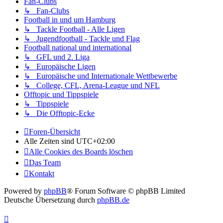
Fan-Clubs
↳ Fan-Clubs
Football in und um Hamburg
↳ Tackle Football - Alle Ligen
↳ Jugendfootball - Tackle und Flag
Football national und international
↳ GFL und 2. Liga
↳ Europäische Ligen
↳ Europäische und Internationale Wettbewerbe
↳ College, CFL, Arena-League und NFL
Offtopic und Tippspiele
↳ Tippspiele
↳ Die Offtopic-Ecke
Foren-Übersicht
Alle Zeiten sind
UTC+02:00
Alle Cookies des Boards löschen
Das Team
Kontakt
Powered by
phpBB
® Forum Software © phpBB Limited
Deutsche Übersetzung durch
phpBB.de