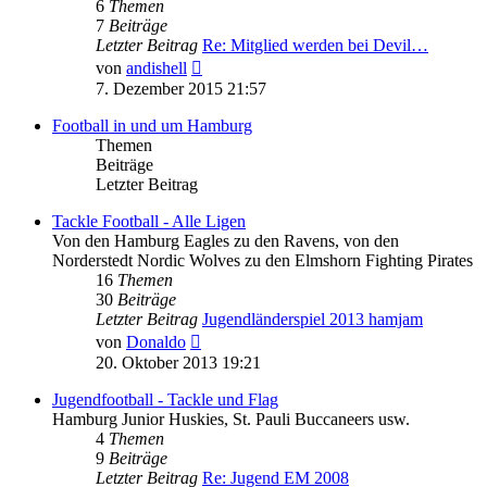
6
Themen
7
Beiträge
Letzter Beitrag
Re: Mitglied werden bei Devil…
Neuester
von
andishell
Beitrag
7. Dezember 2015 21:57
Football in und um Hamburg
Themen
Beiträge
Letzter Beitrag
Tackle Football - Alle Ligen
Von den Hamburg Eagles zu den Ravens, von den
Norderstedt Nordic Wolves zu den Elmshorn Fighting Pirates
16
Themen
30
Beiträge
Letzter Beitrag
Jugendländerspiel 2013 hamjam
Neuester
von
Donaldo
Beitrag
20. Oktober 2013 19:21
Jugendfootball - Tackle und Flag
Hamburg Junior Huskies, St. Pauli Buccaneers usw.
4
Themen
9
Beiträge
Letzter Beitrag
Re: Jugend EM 2008