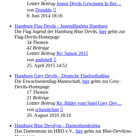
Letzter Beitrag
Junior Devils Gewinnen In Ber…
Neuester
von
Donaldo
Beitrag
8. Juni 2014 18:16
Hamburg Flag Devils - Jugendflagliga Hamburg
Die Flag Jugend der Hamburg Blue Devils,
hier
gehts zur
Flag-Devils-Homepage
34
Themen
42
Beiträge
Letzter Beitrag
Re: Saison 2015
Neuester
von
andishell
Beitrag
25. April 2015 14:52
Hamburg Grey Devils - Deutsche Flagfootballiga
Die Erwachsenenflag-Mannschaft,
hier
gehts zur Grey-
Devils-Homepage
17
Themen
21
Beiträge
Letzter Beitrag
Re: Bilder vom Spiel Grey Dev…
Neuester
von
schaudichan
Beitrag
20. August 2010 18:16
Hamburg Blue Devilyns - Damenbundesliga
Das Damenteam im HBD e.V.,
hier
gehts zur Blue-Devilyns-