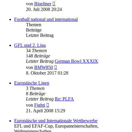
Neuester
von
Blueliner
Beitrag
20. Juli 2008 20:24
Football national und international
Themen
Beiträge
Letzter Beitrag
GFL und 2. Liga
34
Themen
148
Beiträge
Letzter Beitrag
German Bowl XXXIX
Neuester
von
BMW850
Beitrag
8. Oktober 2017 01:28
Europäische Ligen
3
Themen
8
Beiträge
Letzter Beitrag
Re: PLFA
Neuester
von
Fighti
Beitrag
21. April 2008 15:29
Europäische und Internationale Wettbewerbe
EFL und EFAF-Cup, Europameisterschaften,
Weltmeisterschaften