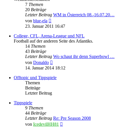
7
Themen
20
Beiträge
Letzter Beitrag
WM in Österreich 08.-16.07.20…
Neuester
von
blue-ela
Beitrag
23. Januar 2011 16:47
College, CFL, Arena-League und NFL
Football auf der anderen Seite des Atlantiks.
14
Themen
43
Beiträge
Letzter Beitrag
Wo schaut ihr denn Superbowl …
Neuester
von
Donaldo
Beitrag
14. Januar 2014 18:12
Offtopic und Tippspiele
Themen
Beiträge
Letzter Beitrag
Tippspiele
9
Themen
44
Beiträge
Letzter Beitrag
Re: Pre Season 2008
Neuester
von
IcedevilHH81