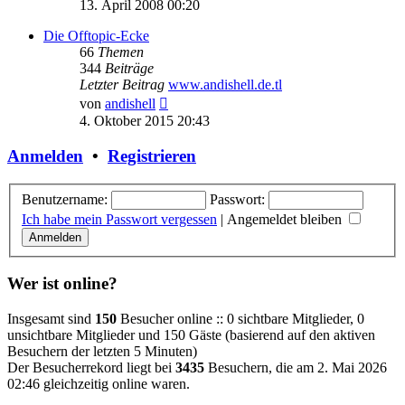
Beitrag
13. April 2008 00:20
Die Offtopic-Ecke
66
Themen
344
Beiträge
Letzter Beitrag
www.andishell.de.tl
Neuester
von
andishell
Beitrag
4. Oktober 2015 20:43
Anmelden
•
Registrieren
Benutzername:
Passwort:
Ich habe mein Passwort vergessen
|
Angemeldet bleiben
Wer ist online?
Insgesamt sind
150
Besucher online :: 0 sichtbare Mitglieder, 0
unsichtbare Mitglieder und 150 Gäste (basierend auf den aktiven
Besuchern der letzten 5 Minuten)
Der Besucherrekord liegt bei
3435
Besuchern, die am 2. Mai 2026
02:46 gleichzeitig online waren.