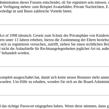
nistration dieses Forums entscheidet, ob Sie registriert sein müssen, um
zur Verfügung stehen: zum Beispiel Avatarbilder, Private Nachrichten, 
ledigt ist und Ihnen zahlreiche Vorteile bietet.
t of 1998 (deutsch: Gesetz zum Schutz der Privatsphäre von Kindern i
ern unter 13 Jahren erheben, hierzu die Zustimmung der Eltern bezieh
e sich zu registrieren versuchen, zutrifft, ziehen Sie einen rechtlichen
icht die Anlaufstelle für Rechtsangelegenheiten jeglicher Art ist; auße
“ behandelt werden.
 komplett ausgeschaltet hat, damit sich keine neuen Benutzer mehr anme
 wurden. Um Hilfe zu erhalten, wenden Sie sich an die Board-Administr
d das richtige Passwort eingegeben haben. Wenn diese stimmen, dann 