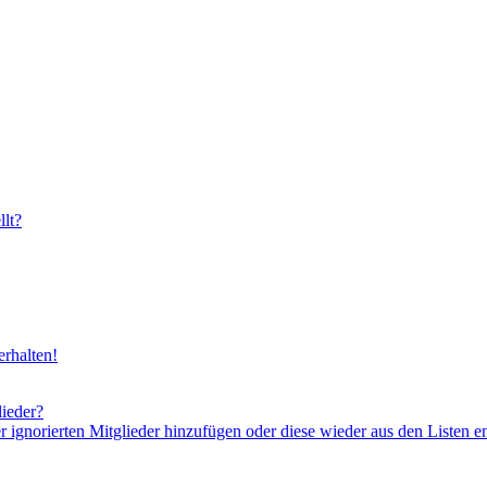
lt?
rhalten!
lieder?
er ignorierten Mitglieder hinzufügen oder diese wieder aus den Listen e