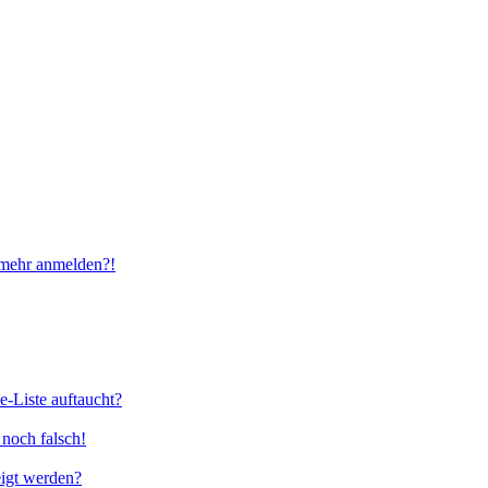
t mehr anmelden?!
e-Liste auftaucht?
 noch falsch!
eigt werden?