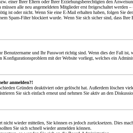
zw. einer Ihrer Eltern oder Ihrer Erziehungsberechtigten den Anweisung
n müssen alle neu angemeldeten Mitglieder erst freigeschaltet werden – 
nötig ist oder nicht. Wenn Sie eine E-Mail erhalten haben, folgen Sie d
em Spam-Filter blockiert wurde. Wenn Sie sich sicher sind, dass Ihre
hr Benutzername und Ihr Passwort richtig sind. Wenn dies der Fall ist
ein Konfigurationsproblem mit der Website vorliegt, welches ein Adminis
t mehr anmelden?!
schieden Gründen deaktiviert oder gelöscht hat. Außerdem löschen viele
trieren Sie sich einfach erneut und nehmen Sie aktiv an den Diskussion
rt nicht wieder mitteilen, Sie können es jedoch zurücksetzen. Dies ma
ollten Sie sich schnell wieder anmelden können.